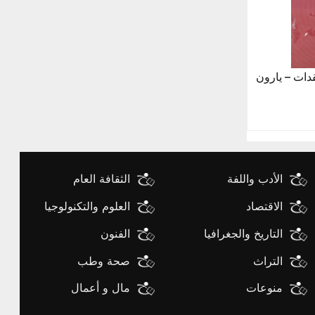
قدات – يارون
الأدب واللفة
الثقافة العام
الاقتصاد
العلوم والتكنولوجيا
التاريخ والجغرافيا
الفنون
التراث
صحة وطب
منوعات
مال و أعمال