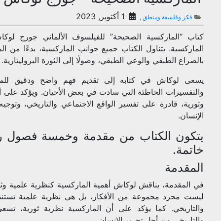
1 أكتوبر, 2023
فكر وفلسفة ومنطق
,
كتاب “الماركسية الصحيحة” للفيلسوف الألماني جورج لوك
الماركسية. يتناول الكتاب جميع جوانب الماركسية، بدءًا من الماد
بالصراع الطبقي والوعي الطبقي، وصولًا إلى الثورة البروليتارية.
يسعى لوكاش في كتابه إلى تقديم فهم واضح ودقيق للمار
والتفسيرات الخاطئة التي سادت في بعض الأحيان. ويؤكد على أ
وثورية، قادرة على تفسير الواقع الاجتماعي والتاريخي، وتوجي
الإنسان.
يتكون الكتاب من مقدمة وخمسة فصول رئي
خاتمة.
المقدمة
في المقدمة، يناقش لوكاش أهمية الماركسية كنظرية علمية وثو
ليست مجرد مجموعة من الأفكار، بل هي نظرية علمية تستند إ
والتاريخي. كما يؤكد على أن الماركسية نظرية ثورية، تسعى 
والتاريخي من أجل تحرير الإنسان.