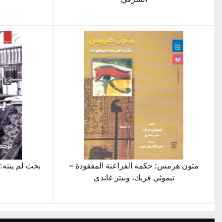
متون هرمس: حكمة الفراعنة المفقودة –
بحث لم ينته: 
تيموثي فريك، وبيتر غاندي