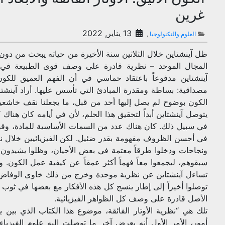
غرين
13 يناير, 2022
العلوم والتكنولوجيا
,
ظل آينشتاين خلال الثلاثين سنة الأخيرة من حياته يبحث من دون
المجال الموحد – نظرية قادرة على وصف قوى الطبيعة في 
آينشتاين مدفوعاً باعتقاد حماسي في أن الفهم العميق للك
مصداقية: بساطة ومقدرة المبادئ التي تأسس عليها. أراد آينشت
الكون بوضوح لم يصل إليها أحد من قبل، ما يجعلنا نقف خاشعين
يتوصل آينشتاين أبداً لتحقيق هذا الحلم، لأن في أيامه كان هناك
في سبيل ذلك. كان هناك عدد من السمات الأساسية للمادة، وقوى
في أحسن الظروف مفهومة بقدر ضئيل. لكن الفيزيائيين خلال نص
ونجاحات ودخلوا طرقاً معتمة في بعض الأحيان، وظلوا يشيدون ب
سبقوهم، ليجمعوا معاً فهماً أكثر عمقاً عن كيفية عمل الكون. و
تساءل آينشتاين عن نظرية موحدة وخرج من ذلك خاوي الوفاض، ف
توصلوا أخيراً إلى إطار ينسج كل هذه الأفكار مع بعضها في ثوب
الأصل قادرة على وصف كل الظواهر الفيزيائية.
تلك هي “نظرية الأوتار الفائقة، موضوع هذا الكتاب الذي بين ي
أمور، الأمر الأول أنه يعرض آخر ما توصلت إليه علوم الفيزياء