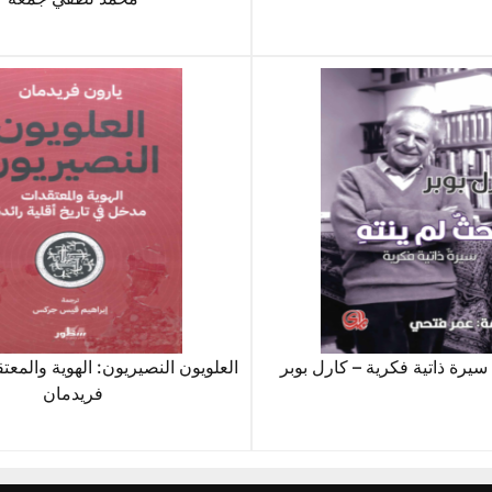
سيرة ذاتية فكرية – كارل بوبر
العلويون النصيريون: الهوية والمعت
فريدمان