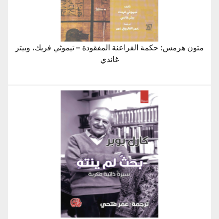
متون هرمس: حكمة الفراعنة المفقودة – تيموثي فريك، وبيتر
غاندي