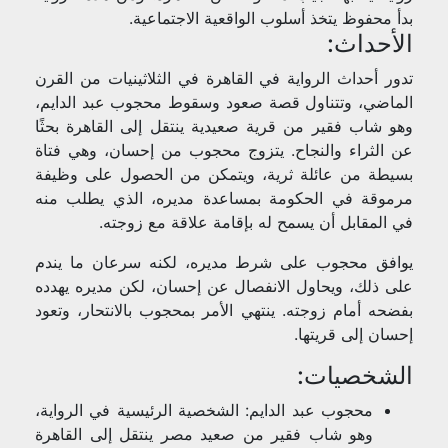
بدأ محفوظ يتخذ أسلوب الواقعية الاجتماعية.
الأحداث:
تدور أحداث الرواية في القاهرة في الثلاثينيات من القرن
الماضي، وتتناول قصة صعود وسقوط محجوب عبد الدايم،
وهو شاب فقير من قرية صعيدية ينتقل إلى القاهرة بحثًا
عن الثراء والنجاح. يتزوج محجوب من إحسان، وهي فتاة
بسيطة من عائلة ثرية، ويتمكن من الحصول على وظيفة
مرموقة في الحكومة بمساعدة مديره، الذي يطلب منه
في المقابل أن يسمح له بإقامة علاقة مع زوجته.
يوافق محجوب على شرط مديره، لكنه سرعان ما يندم
على ذلك، ويحاول الانفصال عن إحسان، لكن مديره يهدده
بفضحه أمام زوجته. ينتهي الأمر بمحجوب بالانتحار، وتعود
إحسان إلى قريتها.
الشخصيات:
محجوب عبد الدايم: الشخصية الرئيسية في الرواية،
وهو شاب فقير من صعيد مصر ينتقل إلى القاهرة