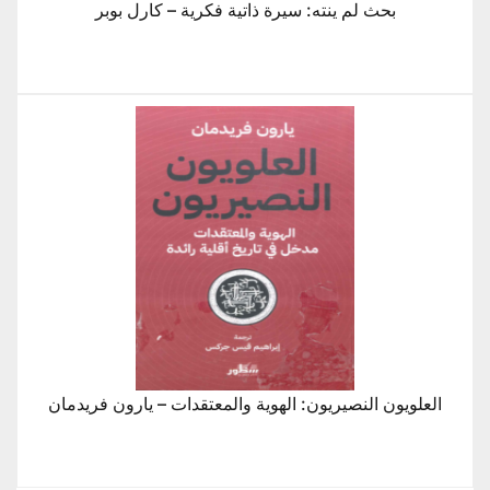
بحث لم ينته: سيرة ذاتية فكرية – كارل بوبر
العلويون النصيريون: الهوية والمعتقدات – يارون فريدمان