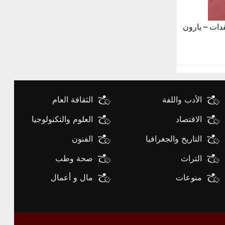
قدات – يارون
الأدب واللفة
الثقافة العام
الاقتصاد
العلوم والتكنولوجيا
التاريخ والجغرافيا
الفنون
التراث
صحة وطب
منوعات
مال و أعمال