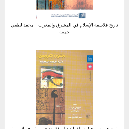
تاريخ فلاسفة الإسلام في المشرق والمغرب – محمد لطفي
جمعة
متون هرمس: حكمة الفراعنة المفقودة – تيموثي فريك، وبيتر