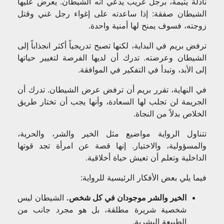
نادلة يتيمة، برجل غريب يدعي أنه الشيطان. يعرض عليها
الشيطان صفقة: إذا ساعدته على إغواء رجل غني وقتل
زوجته، فسوف يمنح لها أمنية واحدة.
ترفض بريم في البداية، لكنها تصبح تدريجياً أكثر انجذاباً إلى
الشيطان وعرضته. تدرك أن لديها الفرصة لتغيير حياتها
إلى الأبد، وتبدأ في التفكير في الموافقة.
في النهاية، تقرر بريم أن ترفض عرض الشيطان. تدرك أن
الجريمة لن تجلب لها السعادة، وأنها يجب أن تختار طريق
الخلاص بدلاً من النجاة.
تتناول الرواية مواضيع مثل الخير والشر، والحرية،
والمسؤولية، والاختيار. إنها قصة عن امرأة تجد قوتها
الداخلية وتعلم أن تعيش حياة أخلاقية.
فيما يلي بعض الأفكار الرئيسية للرواية:
الخير والشر موجودان في كل شخص.
الشيطان ليس
شخصية شريرة مطلقة، بل هو مجرد جانب من
الطبيعة البشرية.