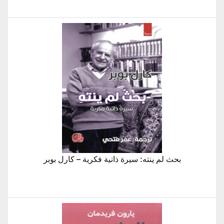
بحث لم ينته: سيرة ذاتية فكرية – كارل بوبر