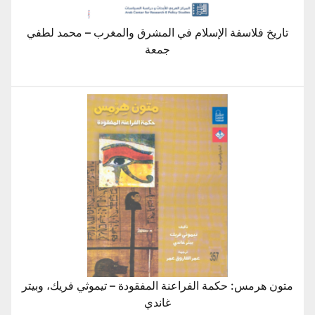
تاريخ فلاسفة الإسلام في المشرق والمغرب – محمد لطفي
جمعة
متون هرمس: حكمة الفراعنة المفقودة – تيموثي فريك، وبيتر
غاندي