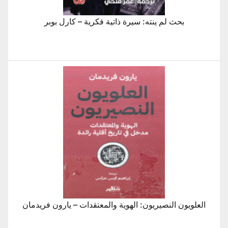
بحث لم ينته: سيرة ذاتية فكرية – كارل بوبر
العلويون النصيريون: الهوية والمعتقدات – يارون فريدمان