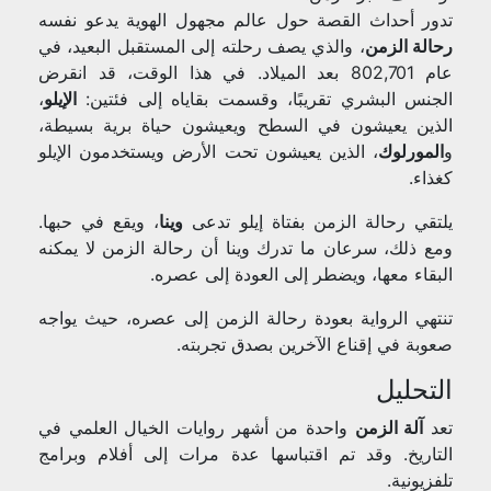
تدور أحداث القصة حول عالم مجهول الهوية يدعو نفسه
رحالة الزمن
، والذي يصف رحلته إلى المستقبل البعيد، في
عام 802,701 بعد الميلاد. في هذا الوقت، قد انقرض
الجنس البشري تقريبًا، وقسمت بقاياه إلى فئتين:
الإيلو
،
الذين يعيشون في السطح ويعيشون حياة برية بسيطة،
و
المورلوك
، الذين يعيشون تحت الأرض ويستخدمون الإيلو
كغذاء.
يلتقي رحالة الزمن بفتاة إيلو تدعى
وينا
، ويقع في حبها.
ومع ذلك، سرعان ما تدرك وينا أن رحالة الزمن لا يمكنه
البقاء معها، ويضطر إلى العودة إلى عصره.
تنتهي الرواية بعودة رحالة الزمن إلى عصره، حيث يواجه
صعوبة في إقناع الآخرين بصدق تجربته.
التحليل
تعد
آلة الزمن
واحدة من أشهر روايات الخيال العلمي في
التاريخ. وقد تم اقتباسها عدة مرات إلى أفلام وبرامج
تلفزيونية.